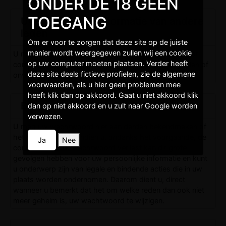
ONDER DE 18 GEEN
TOEGANG
Uw gebruik van informatie van andere
leden
Om er voor te zorgen dat deze site op de juiste
manier wordt weergegeven zullen wij een cookie
U mag informatie van andere leden niet gebruiken voor
op uw computer moeten plaatsen. Verder heeft
commercieele doeleinden, voor spam, voor lastigvallen of
deze site deels fictieve profielen, zie de algemene
onwettige bedreigingen te uiten.
voorwaarden, als u hier geen problemen mee
heeft klik dan op akkoord. Gaat u niet akkoord klik
Beheer van uw wachtwoord
dan op niet akkoord en u zult naar Google worden
verwezen.
U mag uw wachtwoord niet aan derden bekendmaken of
het met hen delen. Indien u, ondanks het voorgaande, de
Ja
Nee
controle over uw wachtwoord verliest kan dit grote
gevolgen hebben voor uw persoonlijke informatie en kunt
u onderwerp zijn van legale en bindende acties die in uw
plaats worden ondernomen. Daarom dient u, direct
wanneer u bemerkt dat het om welke reden dan ook niet
meer geheim is, uw wachtwoord te wijzigen.