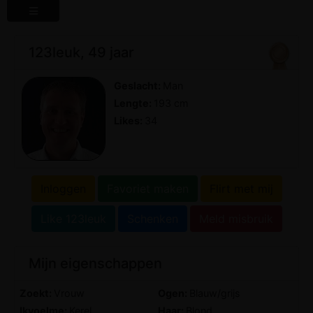
123leuk, 49 jaar
Geslacht:
Man
Lengte:
193 cm
Likes:
34
Inloggen
Favoriet maken
Flirt met mij
Like 123leuk
Schenken
Meld misbruik
Mijn eigenschappen
Zoekt:
Vrouw
Ogen:
Blauw/grijs
Ikvoelme:
Kerel
Haar:
Blond