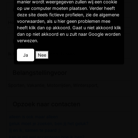
manier wordt weergegeven zullen wij een cookie
op uw computer moeten plaatsen. Verder heeft
Opleidingen
deze site deels fictieve profielen, zie de algemene
voorwaarden, als u hier geen problemen mee
Hoger niveau,
heeft klik dan op akkoord. Gaat u niet akkoord klik
dan op niet akkoord en u zult naar Google worden
Levenstijl
verwezen.
Ik heb kinderen, Ik Sport, Ik Werk,
Ja
Nee
Belangstellingvoor
Sporten, Vakantie, Motorrijden, Wintersport,
Opzoek naar contacten
alleen is ook maar alleen
geluk moet je zoeken, ben jij het geluk?
jij en ik, samen te paard ;)
kan je mij wel accepteren hoe ik ben?