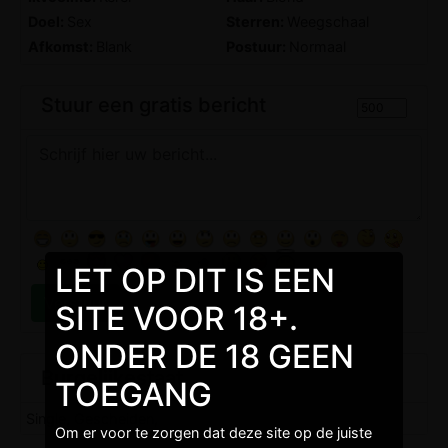
Doel:
Sex
Sterren:
Weegschaal
Afkomst:
Blank
Postuur:
Normaal
Stuur een gratis bericht
LET OP DIT IS EEN
SITE VOOR 18+.
ONDER DE 18 GEEN
Burgelijkestaat
TOEGANG
Single, Gescheiden,
Om er voor te zorgen dat deze site op de juiste