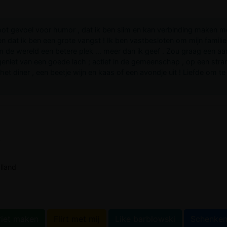
oot gevoel voor humor , dat ik ben slim en kan verbinding maken met
n dat ik ben een grote vangst ! Ik ben vastbesloten om mijn familie
om de wereld een betere plek ... meer dan ik geef . Zou graag een a
eniet van een goede lach ; actief in de gemeenschap , op een stran
et diner , een beetje wijn en kaas of een avondje uit ! Liefde om te 
w
lland
riet maken
Flirt met mij
Like barblowski
Schenke