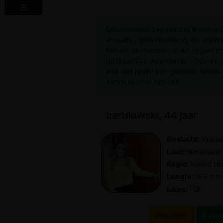
Mijn vrienden zeggen dat ik een gr
en oude ; gemakkelijk op de ogen e
Net als de meeste , ik wil helpen 
gelijkaardige waarden te voldoen; g
met een nacht van gesprek tijdens h
vertrouwen in zichzelf .
barblowski, 44 jaar
Geslacht:
Vrou
Land:
Nederland
Regio:
Noord Ho
Lengte:
163 cm
Likes:
118
Inloggen
Favo