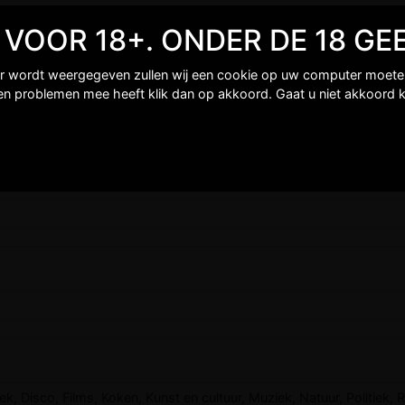
TE VOOR 18+. ONDER DE 18 
er wordt weergegeven zullen wij een cookie op uw computer moeten 
een problemen mee heeft klik dan op akkoord. Gaat u niet akkoord k
 Disco, Films, Koken, Kunst en cultuur, Muziek, Natuur, Politiek, R