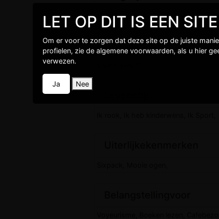
Vrijgezel,
LET OP DIT IS EEN SI
Om er voor te zorgen dat deze site op de juiste mani
Opleidingen
profielen, zie de algemene voorwaarden, als u hier g
verwezen.
Vmbo, HAVO,
Ja
Nee
Levenstijl
Ik rook, Ik heb kinderwens, Ik Sport,
Uiterlijkekenmerken
Sixpack, Mooie ogen,
Belangstellingvoor
Voyeurisme, Boeken lezen, Cafebezoek,