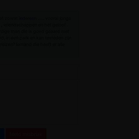
 zowat iedereen ..... vooral jonge
 , vriendschappen en het geloof .
ardige man die is goed geaard met
d, in een park en kan tevreden zijn
reizen? Iemand die heeft er alle
n
Meld misbruik