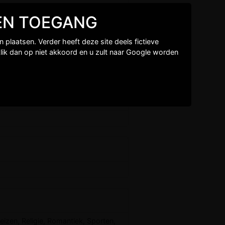
GEEN TOEGANG
plaatsen. Verder heeft deze site deels fictieve
lik dan op niet akkoord en u zult naar Google worden
eizen, Religie, Romantiek, Sporten,