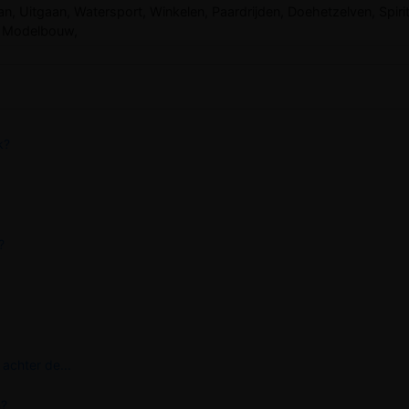
aan, Uitgaan, Watersport, Winkelen, Paardrijden, Doehetzelven, Spiritu
n, Modelbouw,
k?
?
achter de...
n?