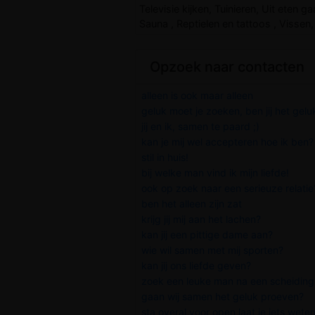
Televisie kijken, Tuinieren, Uit eten g
Sauna , Reptielen en tattoos , Visse
Opzoek naar contacten
alleen is ook maar alleen
geluk moet je zoeken, ben jij het gelu
jij en ik, samen te paard ;)
kan je mij wel accepteren hoe ik ben?
stil in huis!
bij welke man vind ik mijn liefde!
ook op zoek naar een serieuze relatie
ben het alleen zijn zat
krijg jij mij aan het lachen?
kan jij een pittige dame aan?
wie wil samen met mij sporten?
kan jij ons liefde geven?
zoek een leuke man na een scheiding 
gaan wij samen het geluk proeven?
sta overal voor open laat je iets wete