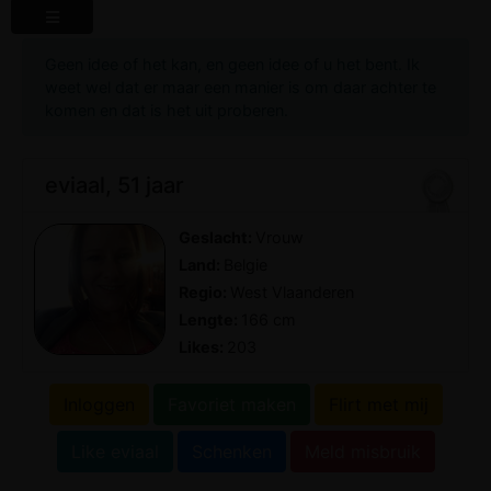
Geen idee of het kan, en geen idee of u het bent. Ik
weet wel dat er maar een manier is om daar achter te
komen en dat is het uit proberen.
eviaal, 51 jaar
Geslacht:
Vrouw
Land:
Belgie
Regio:
West Vlaanderen
Lengte:
166 cm
Likes:
203
Inloggen
Favoriet maken
Flirt met mij
Like eviaal
Schenken
Meld misbruik