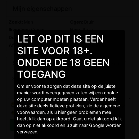
Mijn eigenschappen
Zoekt:
Man
Ogen:
Bruin
Ikvoelme:
Vrouw
Haar:
Bruin
LET OP DIT IS EEN
Doel:
Relatie
Sterren:
Ram
Afkomst:
Blank
Postuur:
Normaal
SITE VOOR 18+.
ONDER DE 18 GEEN
Stuur een gratis bericht
TOEGANG
Om er voor te zorgen dat deze site op de juiste
manier wordt weergegeven zullen wij een cookie
op uw computer moeten plaatsen. Verder heeft
deze site deels fictieve profielen, zie de algemene
voorwaarden, als u hier geen problemen mee
heeft klik dan op akkoord. Gaat u niet akkoord klik
dan op niet akkoord en u zult naar Google worden
verwezen.