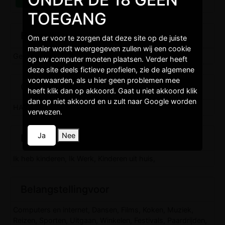
TOEGANG
Burgelijkestaat
Om er voor te zorgen dat deze site op de juiste
manier wordt weergegeven zullen wij een cookie
Gescheiden,
op uw computer moeten plaatsen. Verder heeft
deze site deels fictieve profielen, zie de algemene
voorwaarden, als u hier geen problemen mee
Opleidingen
heeft klik dan op akkoord. Gaat u niet akkoord klik
dan op niet akkoord en u zult naar Google worden
HAVO,
verwezen.
Ja
Nee
Levenstijl
Ik heb kinderen, Ik Werk, Kinderen uit huis,
Belangstellingvoor
Computers en internet, Dansen, Films, Koken, Muziek,
Reizen, Sporten, Uitgaan, Winkelen, Festivals, Paardrijden,