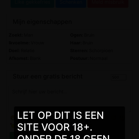
Like gekkefries
Schenken
Meld misbruik
Mijn eigenschappen
Zoekt:
Man
Ogen:
Bruin
Ikvoelme:
Vrouw
Haar:
Bruin
Doel:
Relatie
Sterren:
Schorpioen
Afkomst:
Blank
Postuur:
Normaal
Stuur een gratis bericht
LET OP DIT IS EEN
SITE VOOR 18+.
ONDER DE 18 GEEN