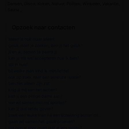
Dansen, Disco, Koken, Natuur, Politiek, Winkelen, Vakantie,
Sauna ,
Opzoek naar contacten
alleen is ook maar alleen
geluk moet je zoeken, ben jij het geluk?
jij en ik, samen te paard ;)
kan je mij wel accepteren hoe ik ben?
stil in huis!
bij welke man vind ik mijn liefde!
ook op zoek naar een serieuze relatie?
ben het alleen zijn zat
krijg jij mij aan het lachen?
kan jij een pittige dame aan?
wie wil samen met mij sporten?
kan jij ons liefde geven?
zoek een leuke man na een scheiding achter de...
gaan wij samen het geluk proeven?
sta overal voor open laat je iets weten?