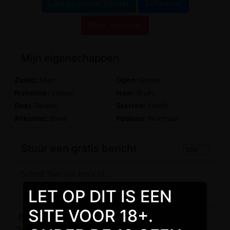
Like kommaarbijkaat
Schenken
Meld misbruik
Mijn eigenschappen
Zoekt:
Man
Ogen:
Groen
Ikvoelme:
Vrouw
Haar:
Bruin
Doel:
Relatie
Sterren:
Kreeft
Afkomst:
Blank
Postuur:
Normaal
Stuur een gratis bericht
LET OP DIT IS EEN
SITE VOOR 18+.