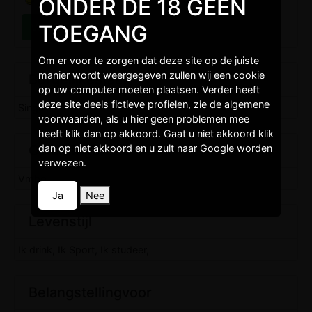
ONDER DE 18 GEEN
TOEGANG
Om er voor te zorgen dat deze site op de juiste
manier wordt weergegeven zullen wij een cookie
Burgelijkestaat
op uw computer moeten plaatsen. Verder heeft
deze site deels fictieve profielen, zie de algemene
Single,
voorwaarden, als u hier geen problemen mee
heeft klik dan op akkoord. Gaat u niet akkoord klik
Opleidingen
dan op niet akkoord en u zult naar Google worden
verwezen.
Vmbo,
Ja
Nee
Levenstijl
Ik drink, Ik Sport, Ik studeer,
Belangstellingvoor