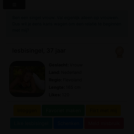
Ben een singel vrouw. Val eigenlijk alleen op vrouwen.
Dus wil je eens kans wagen om een relatie te beginnen
met mij?
lesbisingel, 37 jaar
Geslacht:
Vrouw
Land:
Nederland
Regio:
Flevoland
Lengte:
165 cm
Likes:
120
Inloggen
Favoriet maken
Flirt met mij
Like lesbisingel
Schenken
Meld misbruik