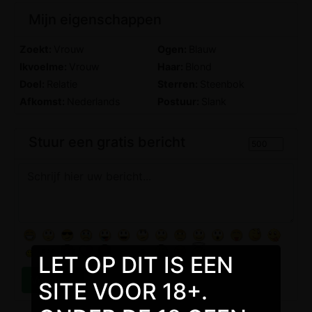
Mijn eigenschappen
Zoekt:
Vrouw
Ogen:
Blauw
Ikvoelme:
Vrouw
Haar:
Blond
Doel:
Relatie
Sterren:
Steenbok
Afkomst:
Nederlands
Postuur:
Slank
Stuur een gratis bericht
LET OP DIT IS EEN
SITE VOOR 18+.