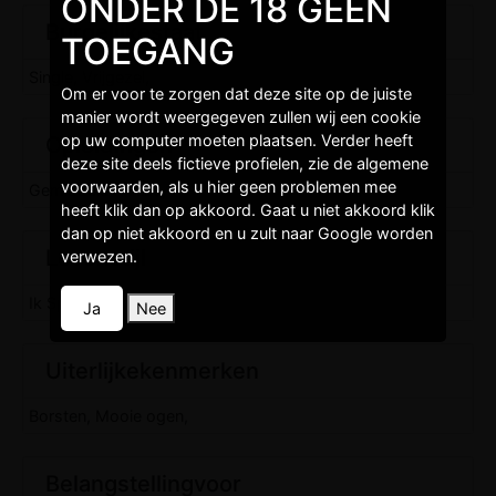
ONDER DE 18 GEEN
Burgelijkestaat
TOEGANG
Single, Vrijgezel,
Om er voor te zorgen dat deze site op de juiste
manier wordt weergegeven zullen wij een cookie
op uw computer moeten plaatsen. Verder heeft
Opleidingen
deze site deels fictieve profielen, zie de algemene
voorwaarden, als u hier geen problemen mee
Gemiddeld niveau,
heeft klik dan op akkoord. Gaat u niet akkoord klik
dan op niet akkoord en u zult naar Google worden
Levenstijl
verwezen.
Ik Sport, Ik Werk,
Ja
Nee
Uiterlijkekenmerken
Borsten, Mooie ogen,
Belangstellingvoor