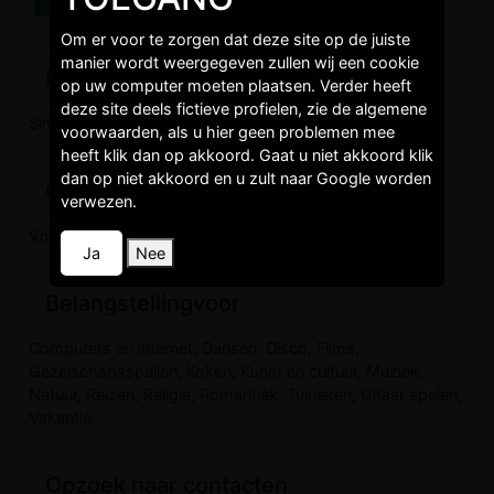
Om er voor te zorgen dat deze site op de juiste
manier wordt weergegeven zullen wij een cookie
Burgelijkestaat
op uw computer moeten plaatsen. Verder heeft
deze site deels fictieve profielen, zie de algemene
Single,
voorwaarden, als u hier geen problemen mee
heeft klik dan op akkoord. Gaat u niet akkoord klik
dan op niet akkoord en u zult naar Google worden
Opleidingen
verwezen.
Vmbo,
Ja
Nee
Belangstellingvoor
Computers en internet, Dansen, Disco, Films,
Gezelschapsspellen, Koken, Kunst en cultuur, Muziek,
Natuur, Reizen, Religie, Romantiek, Tuinieren, Gitaar spelen,
Vakantie,
Opzoek naar contacten