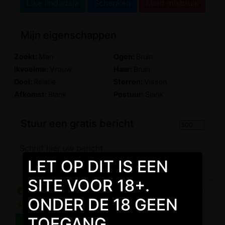
Like lindadaja
Schenken
Meld misbruik
Mijn eigenschappen
Zoekt:
Man
Ogen:
Bruin
Ikvoelme:
Vrouw
Haar:
Bruin
Doel:
Relatie
Sterren:
Vissen
Afkomst:
Blank
Postuur:
Slank
Stuur een gratis bericht
LET OP DIT IS EEN
SITE VOOR 18+.
ONDER DE 18 GEEN
TOEGANG