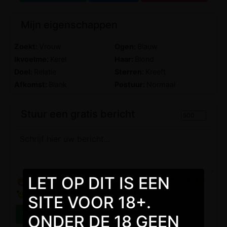
Mijn eigenschappen
Zoekt:
Vrouw
Ogen:
Blauw
Ikvoelme:
Kerel
Haar:
Blond
Doel:
Relatie
Sterren:
Kreeft
Afkomst:
Blank
Postuur:
Normaal
Stuur een gratis bericht
LET OP DIT IS EEN
SITE VOOR 18+.
ONDER DE 18 GEEN