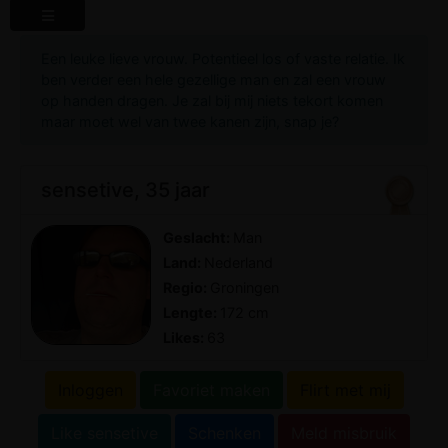
Een leuke lieve vrouw. Potentieel los of vaste relatie. Ik
ben verder een hele gezellige man en zal een vrouw
op handen dragen. Je zal bij mij niets tekort komen
maar moet wel van twee kanen zijn, snap je?
sensetive, 35 jaar
Geslacht:
Man
Land:
Nederland
Regio:
Groningen
Lengte:
172 cm
Likes:
63
Inloggen
Favoriet maken
Flirt met mij
Like sensetive
Schenken
Meld misbruik