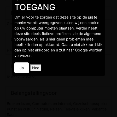
TOEGANG
Burgelijkestaat
Om er voor te zorgen dat deze site op de juiste
manier wordt weergegeven zullen wij een cookie
Gescheiden,
op uw computer moeten plaatsen. Verder heeft
deze site deels fictieve profielen, zie de algemene
Opleidingen
voorwaarden, als u hier geen problemen mee
heeft klik dan op akkoord. Gaat u niet akkoord klik
dan op niet akkoord en u zult naar Google worden
HAVO, Hbo,
verwezen.
Levenstijl
Ja
Nee
Ik drink, Ik Werk,
Belangstellingvoor
Boeken lezen, Computers en internet, Gezelschapsspellen,
Kunst en cultuur, Natuur, Reizen, Televisie kijken, Vakantie,
Sauna ,