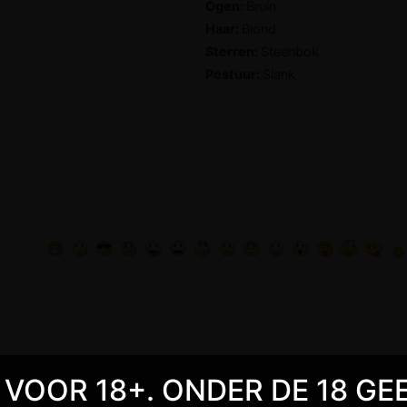
Ogen:
Bruin
Haar:
Blond
Sterren:
Steenbok
Postuur:
Slank
TE VOOR 18+. ONDER DE 18 