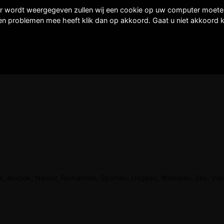
er wordt weergegeven zullen wij een cookie op uw computer moeten 
een problemen mee heeft klik dan op akkoord. Gaat u niet akkoord k
r, Muziek, Natuur, Romantiek, Sporten, Uitgaan, Winkelen, Sex, Vak