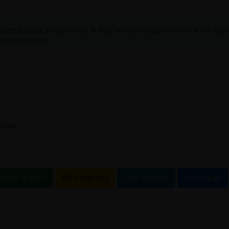
beetje geluk in mijn leven. Ik krijg wel de aandacht maar ik wil vee
 kunnen maken
w
lland
oriet maken
Flirt met mij
Like shasha
Schenken