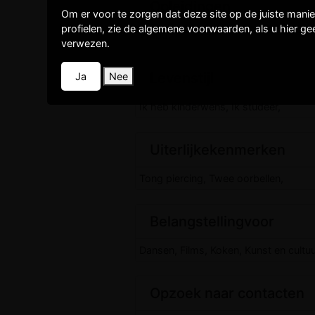
Opleidingen
Om er voor te zorgen dat deze site op de juiste mani
profielen, zie de algemene voorwaarden, als u hier g
Vmbo,
verwezen.
Levenstijl
Ja
Nee
Ik heb kinderwens, Ik studeer,
Uiterlijkekenmerken
Tong piercing, Twee oorbellen,
Belangstellingvoor
Dansen, Films, Koken, Kunst en cultuu
Opzoek naar contacten