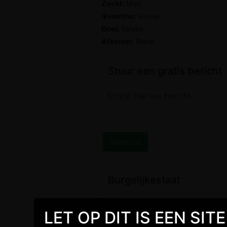
Zoekt:
Man
Ikvoelme:
Vrouw
Doel:
Relatie
Afkomst:
Blank
Stuur een gratis bericht
Burgelijkestaat
Single,
LET OP DIT IS EEN SI