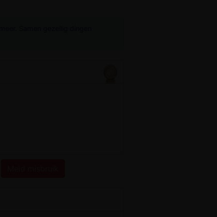
l meer. Samen gezellig dingen
Meld misbruik