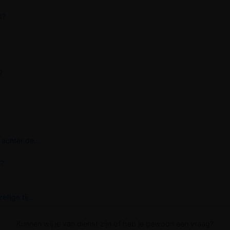
k?
?
achter de...
n?
lige tij...
Kunnen wij je van dienst zijn of heb je gewoon een vraag?