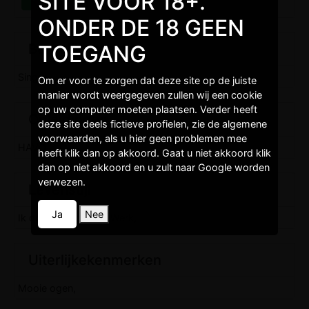
SITE VOOR 18+.
ONDER DE 18 GEEN
TOEGANG
Burgelijkestaat
Single,
Om er voor te zorgen dat deze site op de juiste
manier wordt weergegeven zullen wij een cookie
op uw computer moeten plaatsen. Verder heeft
Opleidingen
deze site deels fictieve profielen, zie de algemene
voorwaarden, als u hier geen problemen mee
HAVO,
heeft klik dan op akkoord. Gaat u niet akkoord klik
dan op niet akkoord en u zult naar Google worden
verwezen.
Levenstijl
Ja
Nee
Ik drink, Ik Sport, Ik Werk,
Uiterlijkekenmerken
Mooie ogen,