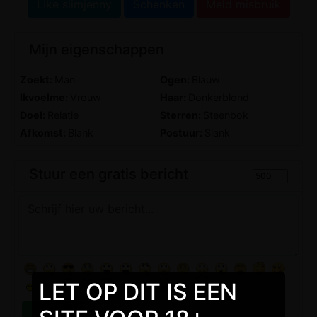
Like slimjenny
Schenken
Meld misbruik
Mijn eigenschappen
Zoekt:
Man
Ogen:
Blauw
Ikvoelme:
Vrouw
Haar:
Donkerblond
Doel:
Relatie
Sterren:
Steenbok
Afkomst:
Blank
Postuur:
Slank
Stuur een gratis bericht
LET OP DIT IS EEN