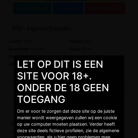
Like zieutwel
Schenken
Meld misbruik
Mijn eigenschappen
Zoekt:
Man
Ogen:
Grijs
Ikvoelme:
Vrouw
Haar:
Bruin
Doel:
Relatie
Sterren:
Tweeling
LET OP DIT IS EEN
Afkomst:
Blank
Postuur:
Sportief
SITE VOOR 18+.
Stuur een gratis bericht
ONDER DE 18 GEEN
TOEGANG
Om er voor te zorgen dat deze site op de juiste
manier wordt weergegeven zullen wij een cookie
op uw computer moeten plaatsen. Verder heeft
deze site deels fictieve profielen, zie de algemene
voorwaarden, als u hier geen problemen mee