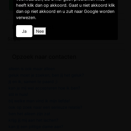
heeft klik dan op akkoord. Gaat u niet akkoord klik
dan op niet akkoord en u zult naar Google worden
verwezen.
Burgelijkestaat
Ja
Nee
Single,
Opzoek naar contacten
alleen is ook maar alleen
geluk moet je zoeken, ben jij het geluk?
jij en ik, samen te paard ;)
kan je mij wel accepteren hoe ik ben?
stil in huis!
bij welke man vind ik mijn liefde!
ook op zoek naar een serieuze relatie?
ben het alleen zijn zat
krijg jij mij aan het lachen?
kan jij een pittige dame aan?